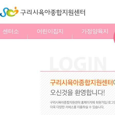
센터소
어린이집지
가정양육지
개
원
원