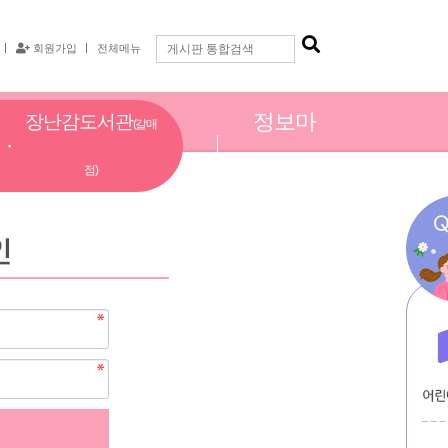
회원가입
전체메뉴
정보마
장난감도서관
(갈매
당
점)