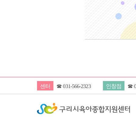
센터
☎
031-566-2323
인창점
☎