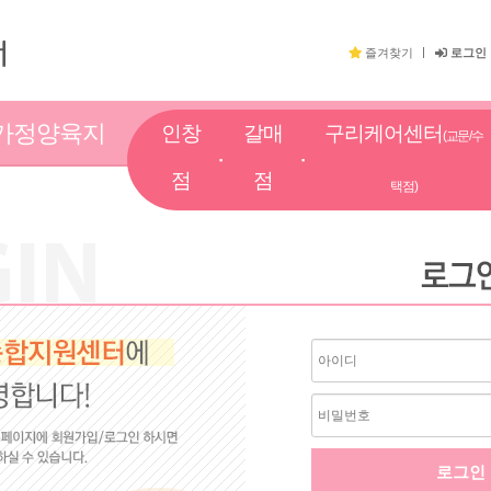
즐겨찾기
로그인
가정양육지
인창
갈매
구리케어센터
(교문/수
원
점
점
택점)