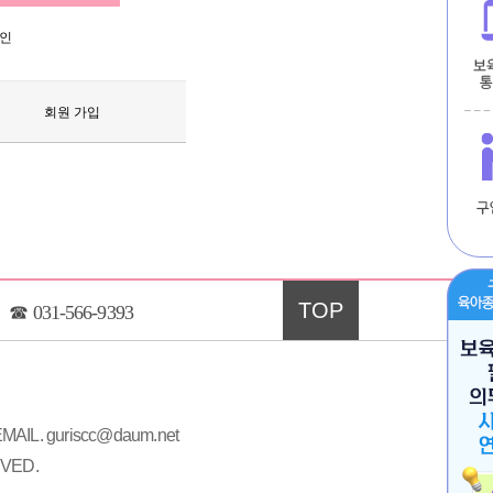
인
회원 가입
TOP
☎
031-566-9393
MAIL. guriscc@daum.net
VED.