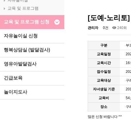
자유놀이실
교육 및 프로그램
[도예-노리토]
교육 및 프로그램 신청
관리자
0건
240회
자유놀이실 신청
구분
부
행복상담실 (발달검사)
교육일정
20
교육시간
16
영유아발달검사
접수일정
202
긴급보육
교육대상
구
자녀생일 기준
20
놀이지도사
교육비
54
장소
구
많은 신청 바랍니다 ^^