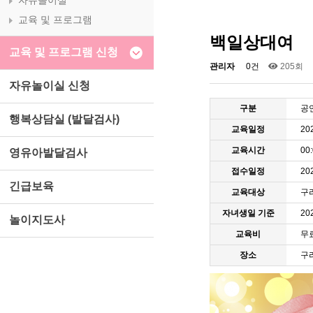
자유놀이실
교육 및 프로그램
백일상대여
교육 및 프로그램 신청
관리자
0건
205회
자유놀이실 신청
구분
공
행복상담실 (발달검사)
교육일정
20
교육시간
00
영유아발달검사
접수일정
202
긴급보육
교육대상
구리
자녀생일 기준
20
놀이지도사
교육비
무
장소
구