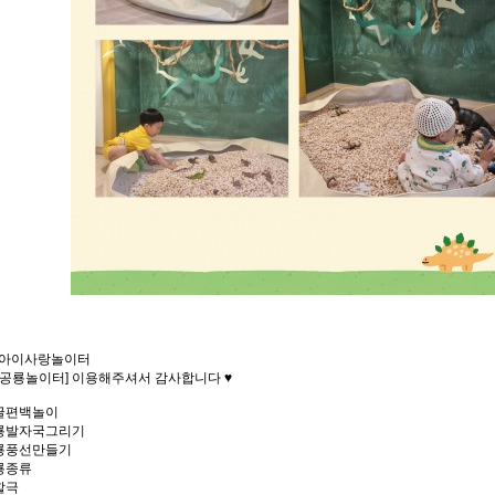
아이사랑놀이터
 [공룡놀이터] 이용해주셔서 감사합니다 ♥
글편백놀이
룡발자국그리기
룡풍선만들기
룡종류
할극