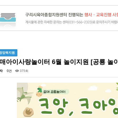
정양육지원
매아이사랑놀이터 6월 놀이지원 [공룡 놀이
자
0건
375회