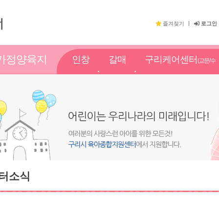
즐겨찾기
로그인
가정양육지
인창
갈매
구리케어센터
(교문/수
원
점
점
택점)
터소식