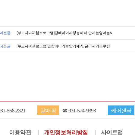
이전글
[부모자녀체험프로그램]갈매아이사랑놀이터-만지는영어놀이
다음글
[부모자녀프로그램]인창아이러브맘카페-잉글리시키즈쿠킹
031-566-2321
갈매점
☎
031-574-9393
케어센터
이용약관
개인정보처리방침
사이트맵