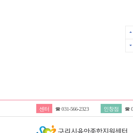
센터
☎
031-566-2323
인창점
☎