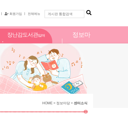
회원가입
전체메뉴
정보마
장난감도서관
(갈매
당
점)
HOME > 정보마당 >
센터소식