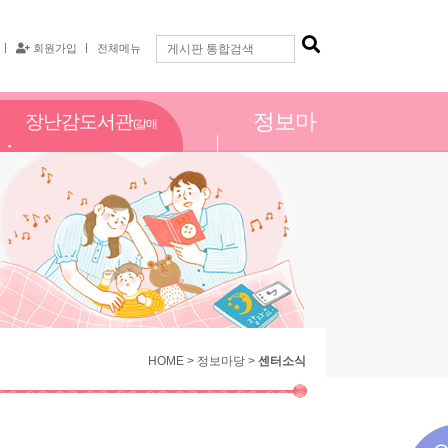
회원가입
전체메뉴
정보마
장난감도서관
(갈매
당
점)
HOME > 정보마당 >
센터소식