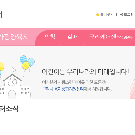
즐겨찾기
로그인
가정양육지
인창
갈매
구리케어센터
(교문/수
원
점
점
택점)
터소식