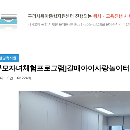
정양육지원
부모자녀체험프로그램]갈매아이사랑놀이터
자
0건
224회