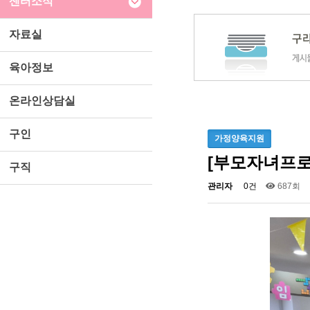
센터소식
자료실
육아정보
온라인상담실
구인
가정양육지원
[부모자녀프
구직
관리자
0건
687회