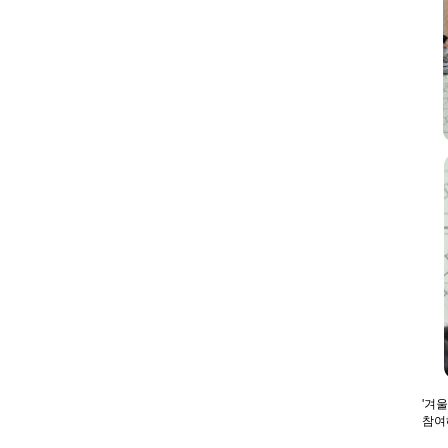
'겨
참여