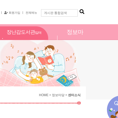
회원가입
전체메뉴
정보마
장난감도서관
(갈매
당
점)
HOME > 정보마당 >
센터소식