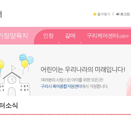
즐겨찾기
로그인
가정양육지
인창
갈매
구리케어센터
(교문/수
원
점
점
택점)
터소식