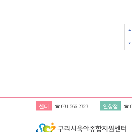
센터
☎
031-566-2323
인창점
☎