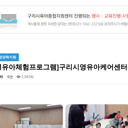
정양육지원
영유아체험프로그램]구리시영유아케어센터
자
0건
2,583회