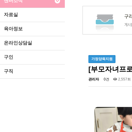
센터소식
자료실
육아정보
온라인상담실
구인
가정양육지원
[부모자녀프
구직
관리자
0건
2,557회