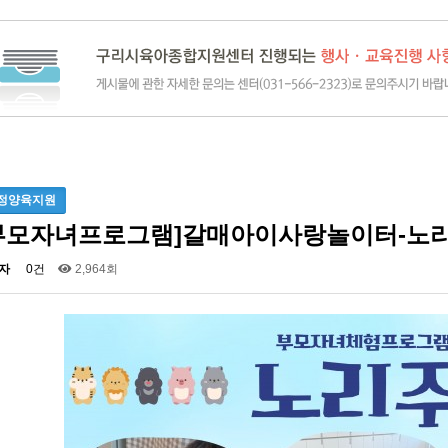
정양육지원
부모자녀프로그램]갈매아이사랑놀이터-노
자
0건
2,964회