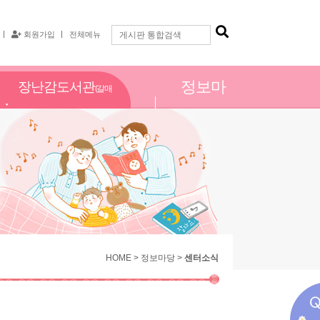
회원가입
전체메뉴
정보마
장난감도서관
(갈매
당
점)
HOME > 정보마당 >
센터소식