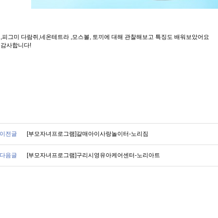
 ,피그미 다람쥐,네온테트라 ,모스볼, 토끼에 대해 관찰해보고 특징도 배워보았어요
 감사합니다!
이전글
[부모자녀프로그램]갈매아이사랑놀이터-노리짐
다음글
[부모자녀프로그램]구리시영유아케어센터-노리아트