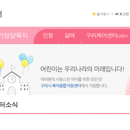
즐겨찾기
로그인
가정양육지
인창
갈매
구리케어센터
(교문/수
원
점
점
택점)
터소식