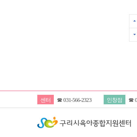
센터
☎
031-566-2323
인창점
☎