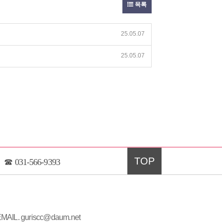
목록
25.05.07
25.05.07
TOP
☎
031-566-9393
MAIL. guriscc@daum.net