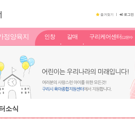
즐겨찾기
로그인
가정양육지
인창
갈매
구리케어센터
(교문/수
원
점
점
택점)
터소식