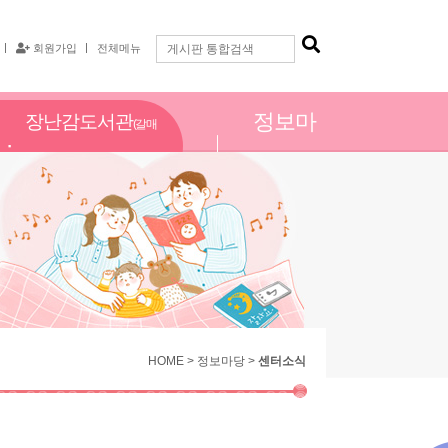
회원가입
전체메뉴
정보마
장난감도서관
(갈매
당
점)
HOME > 정보마당 >
센터소식