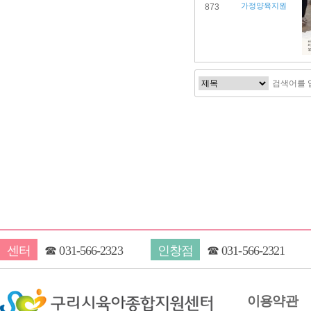
가정양육지원
873
다음
맨끝
센터
☎
031-566-2323
인창점
☎
031-566-2321
이용약관