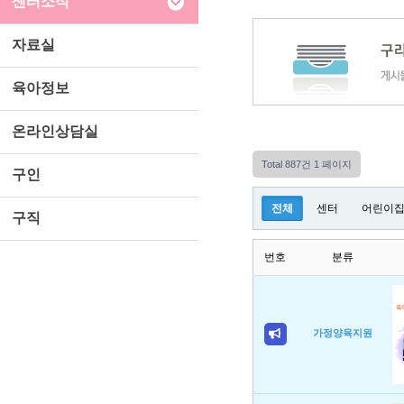
센터소식
자료실
육아정보
온라인상담실
Total 887건
1 페이지
구인
전체
센터
어린이
구직
번호
분류
가정양육지원