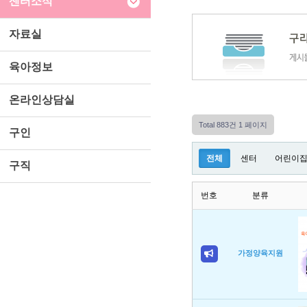
센터소식
자료실
육아정보
온라인상담실
Total 883건
1 페이지
구인
전체
센터
어린이
구직
번호
분류
가정양육지원