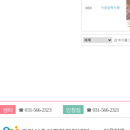
가정양육지원
869
다음
맨끝
센터
☎
031-566-2323
인창점
☎
031-566-2321