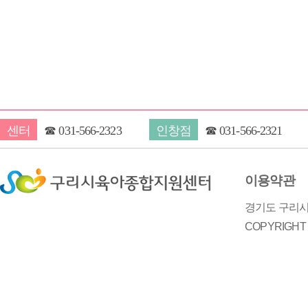
음
다음
맨끝
센터
☎
031-566-2323
인창점
☎
031-566-2321
이용약관
경기도 구리시 
COPYRIGH