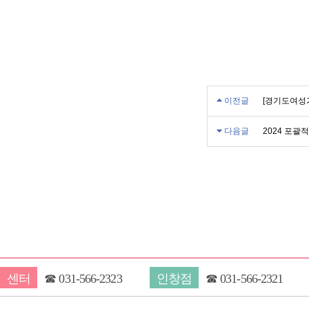
이전글
[경기도여성
다음글
2024 포괄
센터
☎
031-566-2323
인창점
☎
031-566-2321