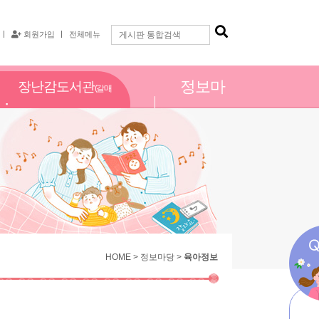
회원가입
전체메뉴
정보마
장난감도서관
(갈매
당
점)
HOME > 정보마당 >
육아정보