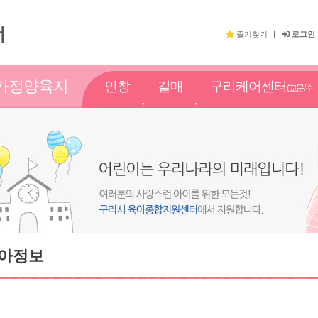
즐겨찾기
로그인
가정양육지
인창
갈매
구리케어센터
(교문/수
원
점
점
택점)
아정보