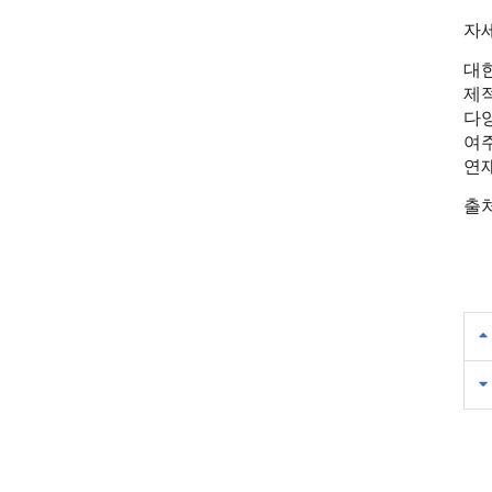
자
대한
제적
다
여
연재
출처