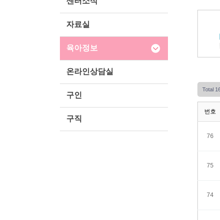
센터소식
자료실
육아정보
온라인상담실
Total 
구인
번호
구직
76
75
74