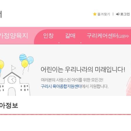
즐겨찾기
로그인
가정양육지
인창
갈매
구리케어센터
(교문/수
원
점
점
택점)
아정보