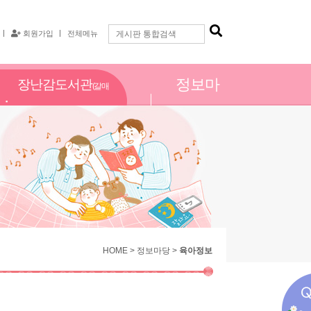
회원가입
전체메뉴
정보마
장난감도서관
(갈매
당
점)
HOME > 정보마당 >
육아정보