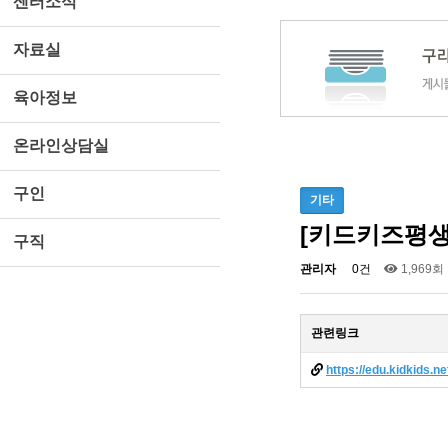
센터소식
자료실
육아정보
온라인상담실
구인
기타
[키드키즈평생
구직
관리자
0건
1,969회
관련링크
https://edu.kidkids.ne