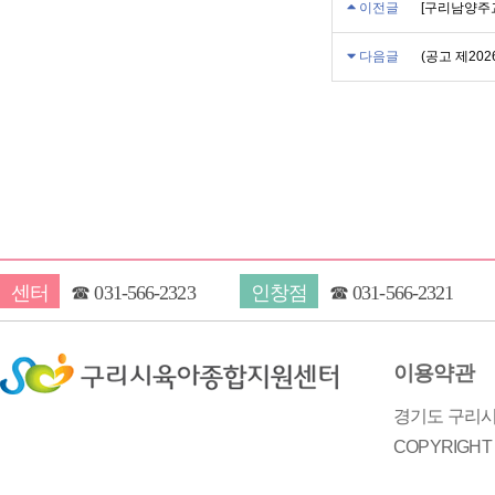
이전글
[구리남양주교
다음글
(공고 제20
센터
☎
031-566-2323
인창점
☎
031-566-2321
이용약관
경기도 구리시 
COPYRIGH