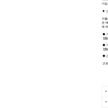
가입
▶ 
아울
은 
체 
◆ 
htt
◆ 가
htt
◆ 
근로