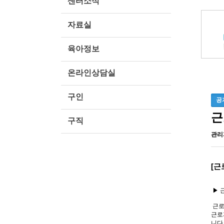
센터소식
자료실
육아정보
온라인상담실
구인
공
근
구직
관리
[근
▶ 
근로
근로
니다