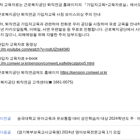
자 교육자료는 근로복지공단 퇴직연금 홈페이지의 『가입자교육>교육자료실』에서도 
근로복지공단 퇴직연금 가입자교육 사칭 보이스피싱 주의 안내
러, 퇴직연금 가입자교육과 관련하여 전화로 우리 공단을 사칭하여 유료 교육을 안내
매년 카카오알림톡, 이메일, 서면 우편발송 등 무료로 진행합니다. 근로복지공단에서 사
하지 않으니, 피해예방을 위해 각별한 주의 당부드립니다.
가입자 교육자료 동영상
p://m.youtube.com/watch?v=nstUIZmkKM0
입자 교육자료 e-book
p://m.comwel.or.kr/pension/comwelLeaflet/ecatalog5.html
근로복지공단 퇴직연금제도 홈페이지
https://pension.comwel.or.kr
복지공단 퇴직연금 고객센터(☎ 1661-0075)
이전글
송곡대학교 유아교육과 유보통합 대비 성인학습자 대상 2024학년도 주 · 야
다음글
(경기북부보육교사교육원) 2024년 영아보육전문교육 1기 모집