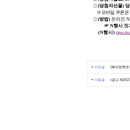
□
(
당첨자선물
)
당
※
모바일 쿠폰은
□
(
방법
)
온라인
N
☞
N
행시 짓
(N
행시
)
https://
이전글
[육아정책연구
다음글
(공고 제20