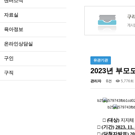
센터소식
자료실
육아정보
온라인상담실
구인
유관기관
2023년 부
구직
관리자
0건
5,776회
□
(
대상
)
지자체
□
(
기간
)
2023. 11. 
□
(
당첨자발표
) 20