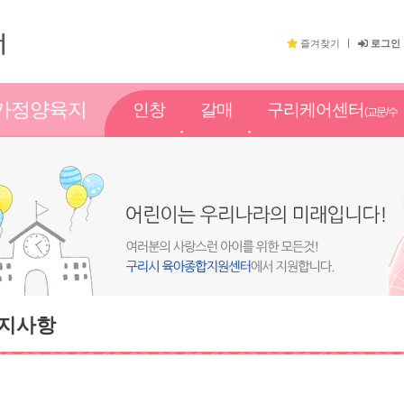
즐겨찾기
로그인
가정양육지
인창
갈매
구리케어센터
(교문/수
원
점
점
택점)
지사항