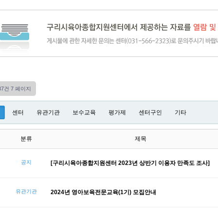
237건
7 페이지
센터
유관기관
보수교육
평가제
센터구인
기타
분류
제목
공지
[구리시육아종합지원센터 2023년 상반기 이용자 만족도 조사]
유관기관
2024년 영아보육전문교육(1기) 모집안내