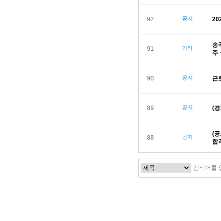
공지
92
2
송
기타
91
주 
공지
90
근
공지
89
(
(
공지
88
합
음
다음
맨끝