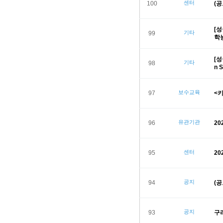
센터
100
(
[
기타
99
학
[성
기타
98
n 
보수교육
97
<
유관기관
96
2
센터
95
2
공지
94
(
공지
93
구