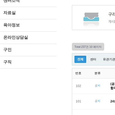
센터소식
자료실
육아정보
온라인상담실
Total 237건
10 페이지
구인
전체
센터
유관기
구직
번호
분류
(
공지
102
합
공지
101
2