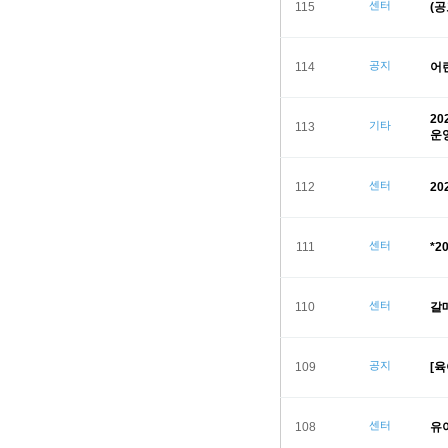
센터
115
(
공지
114
어
2
기타
113
운
센터
112
2
센터
111
*
센터
110
갈
공지
109
[
센터
108
유