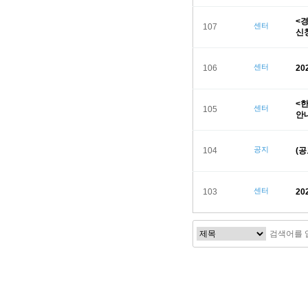
<
센터
107
신
센터
106
2
<
센터
105
안
공지
104
(
센터
103
2
음
다음
맨끝