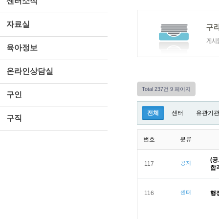
센터소식
자료실
육아정보
온라인상담실
Total 237건
9 페이지
구인
전체
센터
유관기
구직
번호
분류
(
공지
117
합
센터
116
행