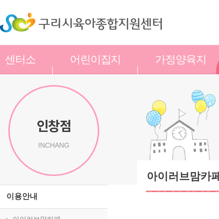
센터소
어린이집지
가정양육지
개
원
원
인창점
INCHANG
아이러브맘카페
이용안내