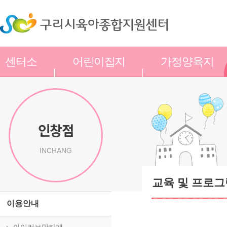
센터소
어린이집지
가정양육지
개
원
원
인창점
INCHANG
교육 및 프로그
이용안내