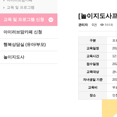
아이러브맘카페
교육 및 프로그램
[놀이지도사프
교육 및 프로그램 신청
관리자
0건
944회
아이러브맘카페 신청
구분
프
행복상담실 (유아/부모)
교육일정
20
교육시간
12
놀이지도사
접수일정
202
교육대상
관
자녀생일 기준
20
교육비
무
장소
인