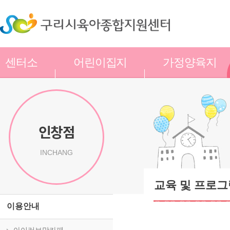
센터소
어린이집지
가정양육지
개
원
원
인창점
INCHANG
교육 및 프로그
이용안내