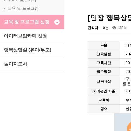
아이러브맘카페
교육 및 프로그램
[인창 행복상담
교육 및 프로그램 신청
관리자
0건
155회
아이러브맘카페 신청
구분
다
행복상담실 (유아/부모)
교육일정
20
교육시간
10
놀이지도사
접수일정
202
구
교육대상
를 
자녀생일 기준
20
교육비
무
장소
인