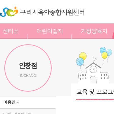
센터소
어린이집지
가정양육지
개
원
원
인창점
INCHANG
교육 및 프로그
이용안내