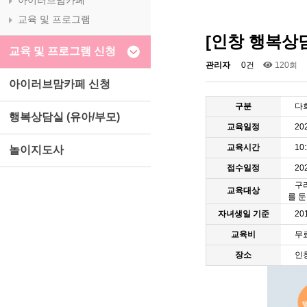
아이러브맘카페
교육 및 프로그램
[인창 행복상담
교육 및 프로그램 신청
관리자
0건
120회
아이러브맘카페 신청
구분
다
행복상담실 (유아/부모)
교육일정
20
교육시간
10
놀이지도사
접수일정
202
구
교육대상
를 
자녀생일 기준
20
교육비
무
장소
인