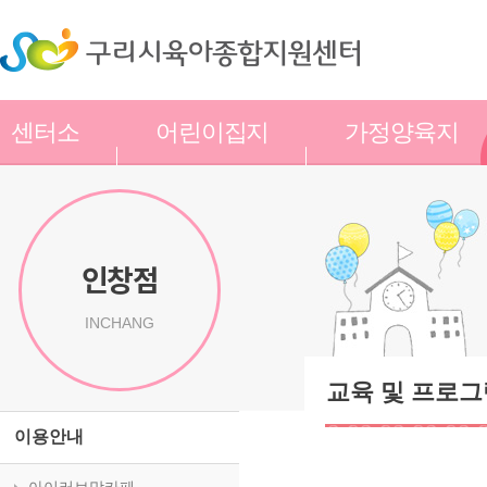
센터소
어린이집지
가정양육지
개
원
원
인창점
INCHANG
교육 및 프로그
이용안내