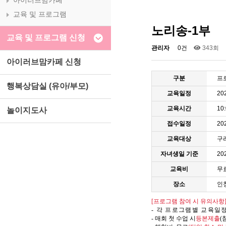
아이러브맘카페
교육 및 프로그램
노리송-1부
교육 및 프로그램 신청
관리자
0건
343회
아이러브맘카페 신청
구분
프
행복상담실 (유아/부모)
교육일정
20
교육시간
10
놀이지도사
접수일정
202
교육대상
구
자녀생일 기준
20
교육비
무
장소
인
[
프로그램 참여 시 유의사항
-
각 프로그램별 교육일
-
매회 첫 수업 시
등본제출
(