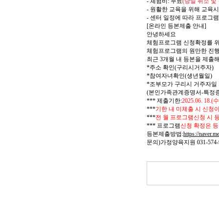
-
체험비
:
무료
(
당일 취소 및
-
원활한 교육을 위해 교육
-
센터 일정에 따라 프로그램
[
온라인 등본제출 안내
]
안녕하세요
체험프로그램 신청확정를 
체험프로그램의 원만한 진행
최근
3
개월 내 등본을 제출
*
주소 확인
(
구리시거주자
)
*
참여자녀확인
(
생년월일
)
*
조부모가 구리시 거주자일
(
본인가족관계증명서
-
특정
***
제출기한
:
2025.06. 18.(
수
***
기한 내 미체출 시 신청
***
전 월 프로그램신청 시 
***
프로그램
신청 확정은 등
등본제출방법
:
https://naver.
문의
)
가정양육지원
031-574