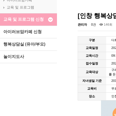
아이러브맘카페
교육 및 프로그램
[인창 행복상담
교육 및 프로그램 신청
관리자
0건
146회
아이러브맘카페 신청
구분
다
행복상담실 (유아/부모)
교육일정
20
교육시간
09
놀이지도사
접수일정
202
구
교육대상
를 
자녀생일 기준
20
교육비
무
장소
인