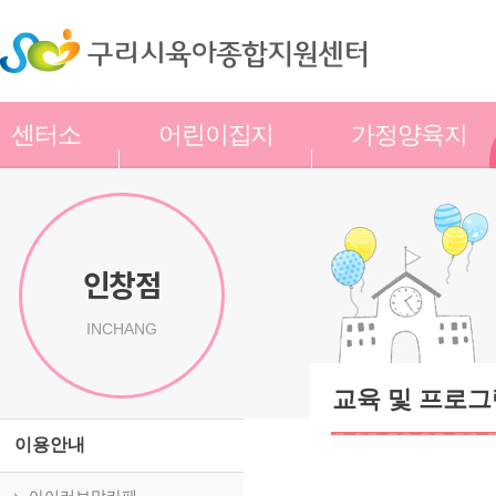
센터소
어린이집지
가정양육지
개
원
원
인창점
INCHANG
교육 및 프로그
이용안내