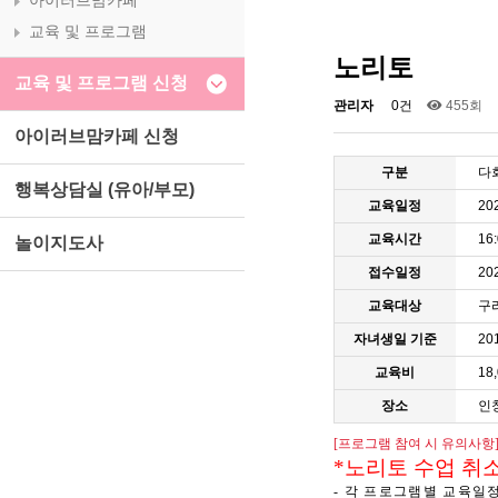
아이러브맘카페
교육 및 프로그램
노리토
교육 및 프로그램 신청
관리자
0건
455회
아이러브맘카페 신청
구분
다
행복상담실 (유아/부모)
교육일정
20
교육시간
16
놀이지도사
접수일정
202
교육대상
구
자녀생일 기준
20
교육비
18
장소
인
[
프로그램 참여 시 유의사항
*
노리토 수업 취
-
각 프로그램별 교육일