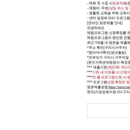
-
매회 첫 수업 시
등본제출
(
-
체험비
:
무료
(
당일 취소 및
-
원활한 교육을 위해 교육
-
센터 일정에 따라 프로그램
[
온라인 등본제출 안내
]
안녕하세요
체험프로그램 신청확정를 
체험프로그램의 원만한 진행
최근
3
개월 내 등본을 제출
*
주소 확인
(
구리시거주자
)
*
참여자녀확인
(
생년월일
)
*
조부모가 구리시 거주자일
(
본인가족관계증명서
-
특정
***
제출기한
:
2025.06. 18.(
수
***
기한 내 미체출 시 신청
***
전 월 프로그램신청 시 
***
프로그램
신청 확정은 등
등본제출방법
:
https://naver.
문의
)
가정양육지원
031-574