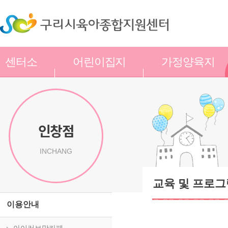
센터소
어린이집지
가정양육지
개
원
원
인창점
INCHANG
교육 및 프로그
이용안내