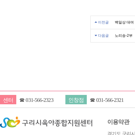
이전글
백일상 대여
다음글
노리송-2부
센터
☎
031-566-2323
인창점
☎
031-566-2321
이용약관
경기도 구리시 