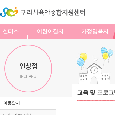
센터소
어린이집지
가정양육지
개
원
원
인창점
INCHANG
교육 및 프로그
이용안내