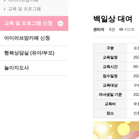
아이러브맘카페
교육 및 프로그램
백일상 대여
교육 및 프로그램 신청
관리자
0건
432회
아이러브맘카페 신청
구분
프
행복상담실 (유아/부모)
교육일정
20
교육시간
00
놀이지도사
접수일정
202
교육대상
구
자녀생일 기준
20
교육비
무
장소
인